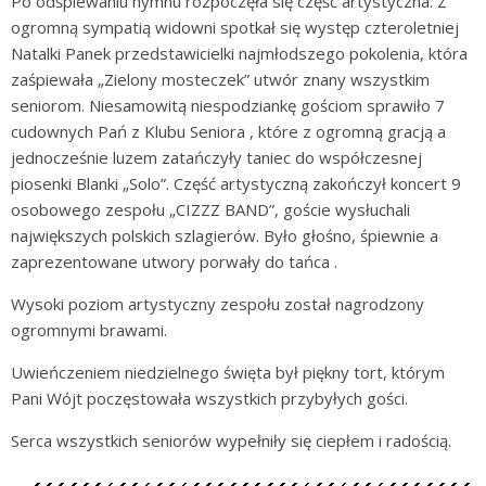
Po odśpiewaniu hymnu rozpoczęła się część artystyczna. Z
ogromną sympatią widowni spotkał się występ czteroletniej
Natalki Panek przedstawicielki najmłodszego pokolenia, która
zaśpiewała „Zielony mosteczek” utwór znany wszystkim
seniorom. Niesamowitą niespodziankę gościom sprawiło 7
cudownych Pań z Klubu Seniora , które z ogromną gracją a
jednocześnie luzem zatańczyły taniec do współczesnej
piosenki Blanki „Solo”. Część artystyczną zakończył koncert 9
osobowego zespołu „CIZZZ BAND”, goście wysłuchali
największych polskich szlagierów. Było głośno, śpiewnie a
zaprezentowane utwory porwały do tańca .
Wysoki poziom artystyczny zespołu został nagrodzony
ogromnymi brawami.
Uwieńczeniem niedzielnego święta był piękny tort, którym
Pani Wójt poczęstowała wszystkich przybyłych gości.
Serca wszystkich seniorów wypełniły się ciepłem i radością.