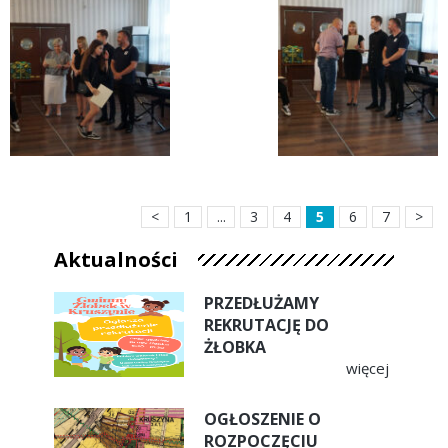
<
1
...
3
4
5
6
7
>
Aktualności
PRZEDŁUŻAMY
REKRUTACJĘ DO
ŻŁOBKA
więcej
OGŁOSZENIE O
ROZPOCZĘCIU