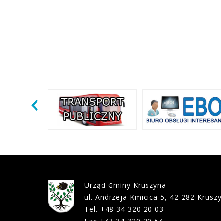
Urząd Gminy Kruszyna
ul. Andrzeja Kmicica 5, 42-282 Krusz
Tel. +48 34 320 20 03
Fax +48 34 320 20 54