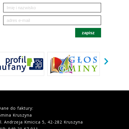
Dane do faktury:
Gmina Kruszyna
l. Andrzeja Kmicica 5, 42-282 Kruszyna
NIP: 949 21 67 011