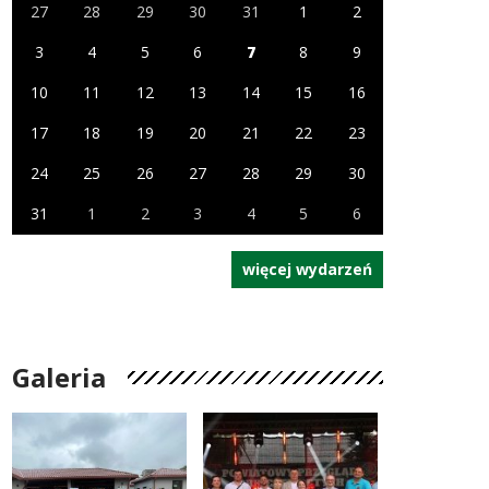
27
28
29
30
31
1
2
3
4
5
6
7
8
9
10
11
12
13
14
15
16
17
18
19
20
21
22
23
24
25
26
27
28
29
30
31
1
2
3
4
5
6
więcej wydarzeń
Galeria