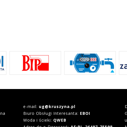
e-mail:
ug@kruszyna.pl
yna
Biuro Obsługi Interesanta:
EBOI
Woda i ścieki:
QWEB
u
Adres do e-Doręczeń:
AE:PL-26497-75598-