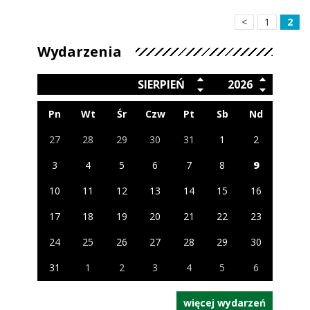
<
1
2
Wydarzenia
SIERPIEŃ
2026
Pn
Wt
Śr
Czw
Pt
Sb
Nd
27
28
29
30
31
1
2
3
4
5
6
7
8
9
10
11
12
13
14
15
16
17
18
19
20
21
22
23
24
25
26
27
28
29
30
31
1
2
3
4
5
6
więcej wydarzeń