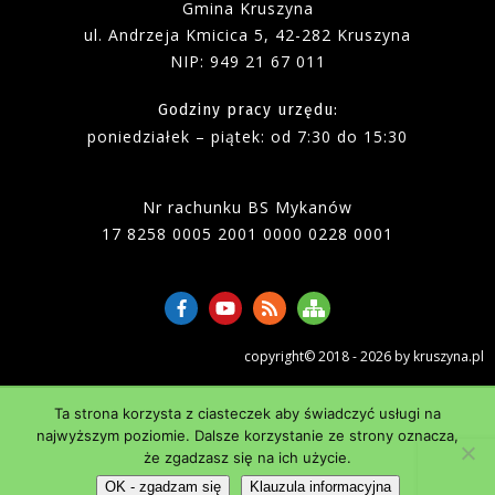
Gmina Kruszyna
ul. Andrzeja Kmicica 5, 42-282 Kruszyna
NIP: 949 21 67 011
Godziny pracy urzędu:
poniedziałek – piątek
:
od 7:30 do 15:30
Nr rachunku BS Mykanów
17 8258 0005 2001 0000 0228 0001
copyright© 2018 - 2026 by kruszyna.pl
Ta strona korzysta z ciasteczek aby świadczyć usługi na
najwyższym poziomie. Dalsze korzystanie ze strony oznacza,
że zgadzasz się na ich użycie.
OK - zgadzam się
Klauzula informacyjna