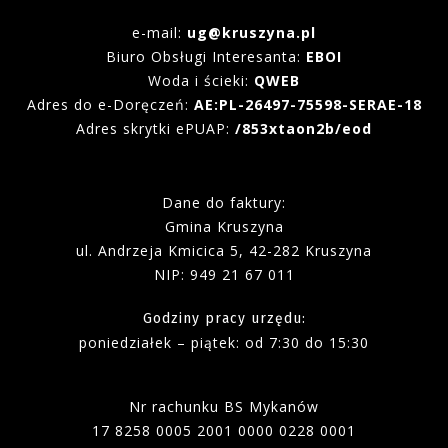
e-mail:
ug@kruszyna.pl
Biuro Obsługi Interesanta:
EBOI
Woda i ścieki:
QWEB
Adres do e-Doręczeń:
AE:PL-26497-75598-SERAE-18
Adres skrytki ePUAP:
/853xtaon2b/eod
Dane do faktury:
Gmina Kruszyna
ul. Andrzeja Kmicica 5, 42-282 Kruszyna
NIP: 949 21 67 011
Godziny pracy urzędu:
poniedziałek – piątek
:
od 7:30 do 15:30
Nr rachunku BS Mykanów
17 8258 0005 2001 0000 0228 0001