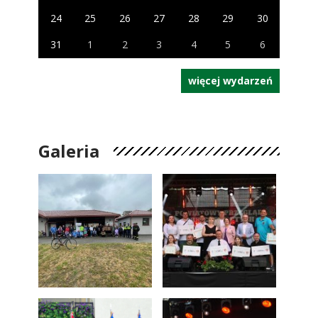
24
25
26
27
28
29
30
31
1
2
3
4
5
6
więcej wydarzeń
Galeria