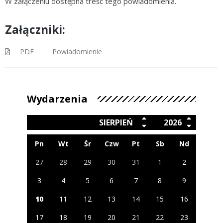
W załączeniu dostępna treść tego powiadomienia.
Załączniki:
PDF
Powiadomienie
Wydarzenia
SIERPIEŃ
2026
Pn
Wt
Śr
Czw
Pt
Sb
Nd
27
28
29
30
31
1
2
3
4
5
6
7
8
9
10
11
12
13
14
15
16
17
18
19
20
21
22
23