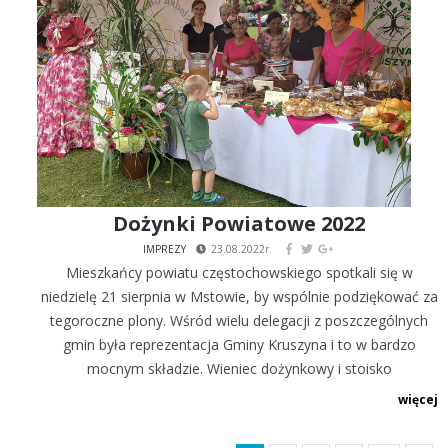
Dożynki Powiatowe 2022
IMPREZY
23.08.2022r.
Mieszkańcy powiatu częstochowskiego spotkali się w
niedzielę 21 sierpnia w Mstowie, by wspólnie podziękować za
tegoroczne plony. Wśród wielu delegacji z poszczególnych
gmin była reprezentacja Gminy Kruszyna i to w bardzo
mocnym składzie. Wieniec dożynkowy i stoisko
gastronomiczne przygotowało Koło Gospodyń Wiejskich
więcej
WIDZOWIANKI, natomiast o prezentację muzyczną zadbały
Ale!Babki. Obchody dożynkowe rozpoczęły się uroczystą