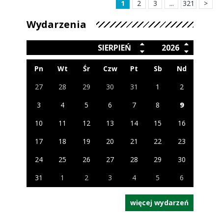
1
2
3
...
321
>
Mszą […]
Wydarzenia
SIERPIEŃ
2026
Pn
Wt
Śr
Czw
Pt
Sb
Nd
27
28
29
30
31
1
2
3
4
5
6
7
8
9
10
11
12
13
14
15
16
17
18
19
20
21
22
23
24
25
26
27
28
29
30
31
1
2
3
4
5
6
więcej wydarzeń