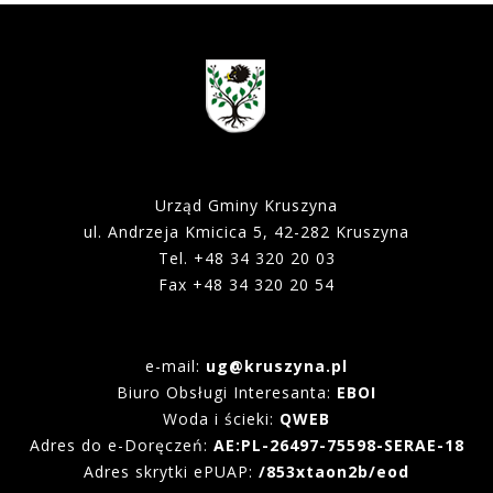
Urząd Gminy Kruszyna
ul. Andrzeja Kmicica 5, 42-282 Kruszyna
Tel. +48 34 320 20 03
Fax +48 34 320 20 54
e-mail:
ug@kruszyna.pl
Biuro Obsługi Interesanta:
EBOI
Woda i ścieki:
QWEB
Adres do e-Doręczeń:
AE:PL-26497-75598-SERAE-18
Adres skrytki ePUAP:
/853xtaon2b/eod