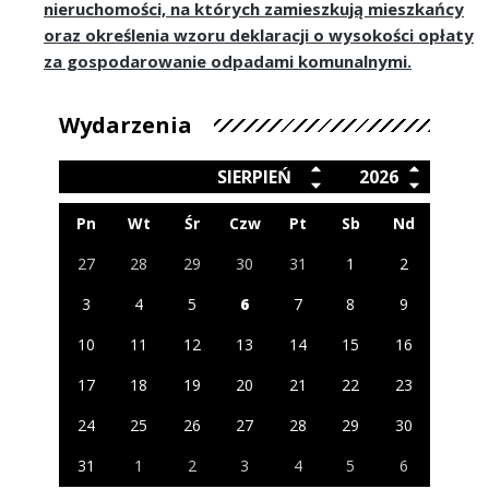
nieruchomości, na których zamieszkują mieszkańcy
oraz określenia wzoru deklaracji o wysokości opłaty
za gospodarowanie odpadami komunalnymi.
Wydarzenia
SIERPIEŃ
2026
Pn
Wt
Śr
Czw
Pt
Sb
Nd
27
28
29
30
31
1
2
3
4
5
6
7
8
9
10
11
12
13
14
15
16
17
18
19
20
21
22
23
24
25
26
27
28
29
30
31
1
2
3
4
5
6